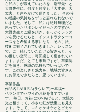
ら私の手が震えていたのを、別部先生と
大野先生に、何度も何度も「大丈夫、大
丈夫」と声をかけて頂きました。 その時
の感謝の気持ちをずっと忘れられないで
いました。そして、私には絶対無理だと
思っていたリボンレイだったのですが、
大野先生とご縁を頂き、せっかくレッス
ンを受けるならと、インストラクターコ
ースをと希望する事になり、その手法、
技術に魅了されていきました。レッスン
で、ご一緒していただける皆さんと、そ
の優しい空間に、毎回楽しく癒されてい
ます。まだ、とても未熟ですが、卒業認
定を頂き、感謝の気持ちでいっぱいで
す。この楽しさと魅力を、地域の皆さん
にお伝えできたらと、思っています。
​卒業作品
作品名 LAULE'A(ラウレア)〜幸福〜
ベランダでハワイのお花を育てていま
す。 毎日、お花に水をあげると、太陽の
光と相まって、小さな虹が幾重にも見え
ます。そして、コキオケオケオとピカケ