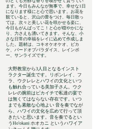
のとても芳醇な香りを嗅がせて貰ってい
ます。今日もみんなが無事で、幸せな1日
になります様にと心で思います。お花を
観ていると、沢山の蕾をつけ、毎日散っ
ては、次々と美しい花を咲かせる姿に、
今日もがんばってこ！と心が穏やかにな
り、力さえも湧いてきます。そんな、小
さな日常の幸福をレイに込めて作成しま
した。題材は、コキオケオケオ、ピカ
ケ、バードオブパラダイス、レインボ
ー、サンライズです。
大野教室から3人目となるインスト
ラクター誕生です。リボンレイ、フ
ラ、ウクレレとハワイの文化といつ
も触れ合っている美加子さん。ウク
レレの腕前はピカイチで私達の宴で
は無くてはならない存在です。いつ
までも素敵な心地よい 音を奏でなが
ら、ハワイの文化を広めて行って頂
きたいと思います。音を奏でるとい
うHo'okani ホオカニ というハワイア