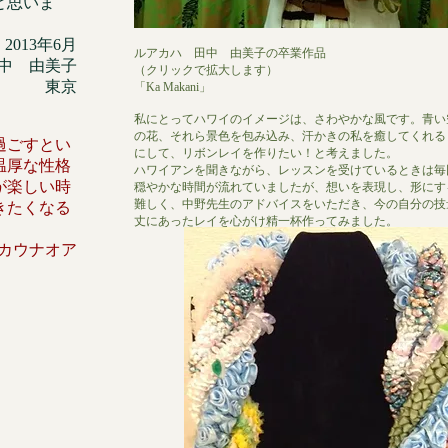
と思いま
2013年6月
ルアカハ 田中 由美子の卒業作品
中 由美子
（クリックで拡大します）
東京
「Ka Makani」
私にとってハワイのイメージは、さわやかな風です。青い
の花、それら景色を包み込み、汗かきの私を癒してくれる
過ごすとい
にして、リボンレイを作りたい！と考えました。
温厚な性格
ハワイアンを聞きながら、レッスンを受けているときは毎
が楽しい時
穏やかな時間が流れていましたが、想いを表現し、形にす
難しく、中野先生のアドバイスをいただき、今の自分の技
きたくなる
丈にあったレイを心がけ精一杯作ってみました。
日 カウナオア