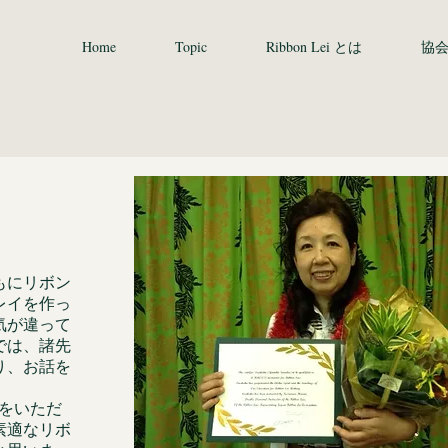
Home
Topic
Ribbon Lei とは
協
もにリボン
レイを作っ
気が違って
では、諸先
り、お話を
ムをいただ
素適なリボ