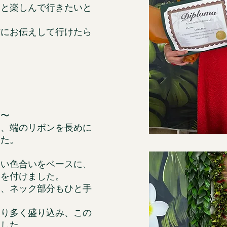
りと楽しんで行きたいと
方にお伝えして行けたら
に〜
て、端のリボンを長めに
した。
淡い色合いをベースに、
トを付けました。
し、ネック部分もひと手
限り多く盛り込み、この
ました。