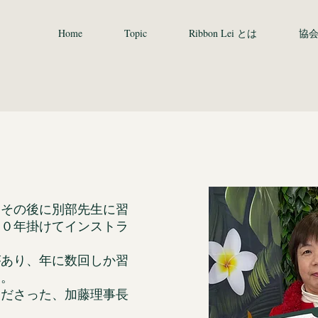
Home
Topic
Ribbon Lei とは
協
、その後に別部先生に習
１０年掛けてインストラ
があり、年に数回しか習
た。
くださった、加藤理事長
。