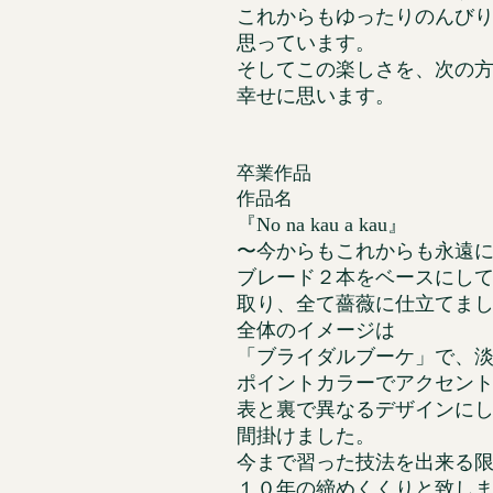
これからもゆったりのんび
思っています。
そしてこの楽しさを、次の
幸せに思います。
卒業作品
作品名
『No na kau a kau』
〜今からもこれからも永遠
ブレード２本をベースにし
取り、全て薔薇に仕立てま
全体のイメージは
「ブライダルブーケ」で、
ポイントカラーでアクセン
表と裏で異なるデザインに
間掛けました。
今まで習った技法を出来る
１０年の締めくくりと致し