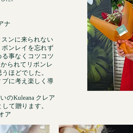
クレアナ
ッスンに来られない
リボンレイを忘れず
める事なくコツコツ
にかられてリボンレ
思うほどでした。
ィブに考え楽しく導
Kuleana クレア
として贈ります。
ナオア